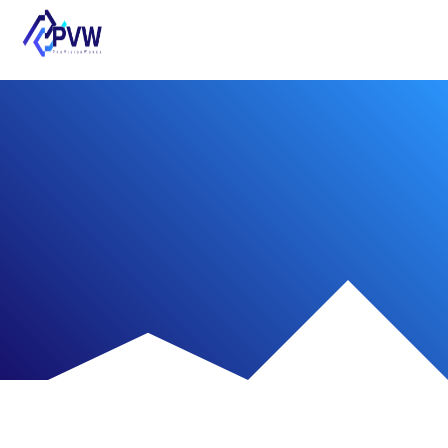
FEM/CFD numerička analiza